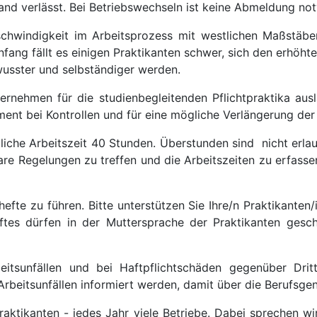
and verlässt. Bei Betriebswechseln ist keine Abmeldung no
chwindigkeit im Arbeitsprozess mit westlichen Maßstäben
ang fällt es einigen Praktikanten schwer, sich den erhöhte
wusster und selbständiger werden.
vernehmen für die studienbegleitenden Pflichtpraktika aus
ment bei Kontrollen und für eine mögliche Verlängerung de
iche Arbeitszeit 40 Stunden. Überstunden sind nicht erlau
e Regelungen zu treffen und die Arbeitszeiten zu erfassen. I
hefte zu führen. Bitte unterstützen Sie Ihre/n Praktikanten
eftes dürfen in der Muttersprache der Praktikanten gesc
itsunfällen und bei Haftpflichtschäden gegenüber Drit
rbeitsunfällen informiert werden, damit über die Berufsge
ktikanten - jedes Jahr viele Betriebe. Dabei sprechen wi