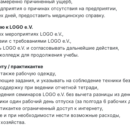
намеренно причиненный ущерб,
дприятия о причинах отсутствия на предприятии,
ех дней, предоставить медицинскую справку.
ию к LOGO e.V.
ых мероприятиях LOGO e.V.,
вии с требованиями LOGO e.V.,
 LOGO e.V. и согласовывать дальнейшие действия,
/ колледж для продолжения учебы.
ту / практикантке
а также рабочую одежду,
ующие задания, и указывать на соблюдение техники бе
поддержку при ведении отчетной тетради,
дения семинаров LOGO e.V. без вычета разницы из дене
ки один рабочий день отпуска (за полгода 6 рабочих д
ктикантке ограниченный доступ к интернету,
ие и при необходимости нести возможные расходы,
 хозяйства.