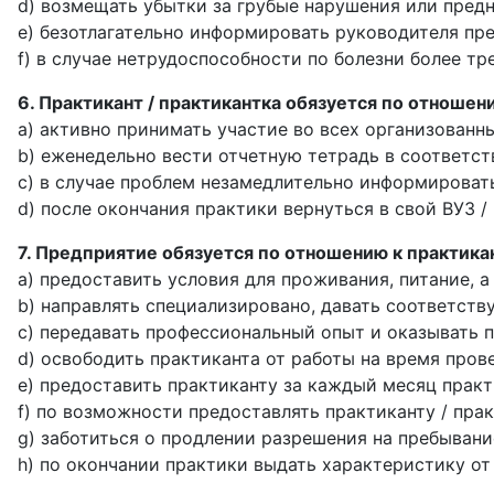
d) возмещать убытки за грубые нарушения или пред
e) безотлагательно информировать руководителя пре
f) в случае нетрудоспособности по болезни более тр
6. Практикант / практикантка обязуется по отношен
a) активно принимать участие во всех организованн
b) еженедельно вести отчетную тетрадь в соответст
c) в случае проблем незамедлительно информировать
d) после окончания практики вернуться в свой ВУЗ 
7. Предприятие обязуется по отношeнию к практикан
a) предоставить условия для проживания, питание, 
b) направлять специализировано, давать соответств
c) передавать профессиональный опыт и оказывать 
d) освободить практиканта от работы на время прове
e) предоставить практиканту за каждый месяц практи
f) по возможности предоставлять практиканту / пра
g) заботиться о продлении разрешения на пребыван
h) по окончании практики выдать характеристику от