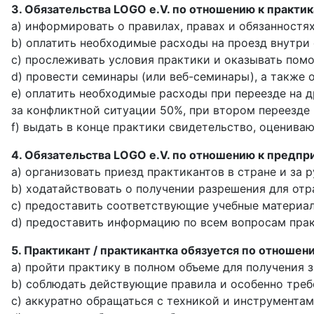
3. Обязательства LOGO e.V. по отношению к практик
a) информировать о правилах, правах и обязанностя
b) оплатить необходимые расходы на проезд внутри 
c) прослеживать условия практики и оказывать пом
d) провести семинары (или веб-семинары), а также 
e) оплатить необходимые расходы при переезде на д
за конфликтной ситуации 50%, при втором переезде 
f) выдать в конце практики свидетельство, оценива
4. Обязательства LOGO e.V. по отношению к предпр
a) организовать приезд практикантов в стране и за 
b) ходатайствовать о получении разрешения для отр
c) предоставить соответствующие учебные материалы 
d) предоставить информацию по всем вопросам прак
5. Практикант / практикантка обязуется по отноше
a) пройти практику в полном объеме для получения 
b) соблюдать действующие правила и особенно треб
c) аккуратно обращаться с техникой и инструментам