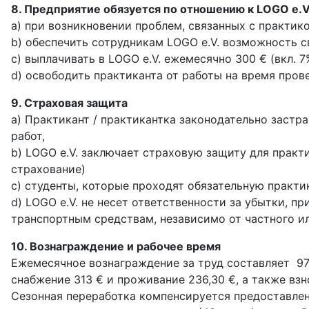
8. Предприятие обязуется по отношению к LOGO e.V
a) при возникновении проблем, связанных с практик
b) обеспечить сотрудникам LOGO e.V. возможность с
c) выплачивать в LOGO e.V. ежемесячно 300 € (вкл. 
d) освободить практиканта от работы на время пров
9. Страховая защита
a) Практикант / практикантка законодательно застр
работ,
b) LOGO e.V. заключает страховую защиту для практ
страхование)
c) студенты, которые проходят обязательную практи
d) LOGO e.V. не несет ответственности за убытки, 
транспортным средствам, независимо от частного ил
10. Вознаграждение и рабочее время
Ежемесячное вознаграждение за труд составляет 97
снабжение 313 € и проживание 236,30 €, а также взн
Сезонная переработка компенсируется предоставле